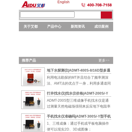
English
关于艾都
产品中心
新闻资讯
成功案例
勘探
勘探
选矿
元素
仪器
设备
设备
分析
推荐产品
更多>>
地下水探测仪|ADMT-400S-8/16D型多通
道智能找水仪
利用电法勘探的MT并且结合了频率测深
法、AMT法的优点于一身，利用多通道同
时测量...
打井找水仪|找水仪价格|ADMT-200S/-Y
型手机找水仪
ADMT-200S型三维成像手机找水仪是通
过测量天然电磁场强弱来反应地下电阻率
的...
手机找水仪准确吗|ADMT-300S/-Y型手机
找水仪
1、三维成像：通过手机或平板电脑操作
便可以现实2D、3D成图像；