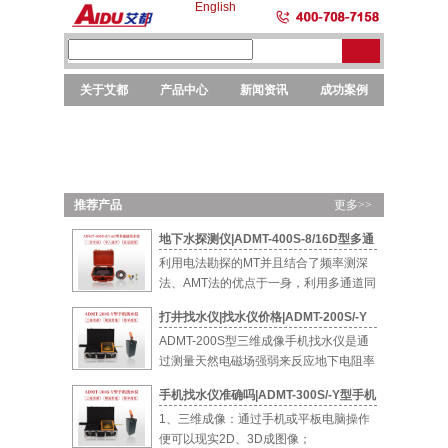
English
关于艾都
产品中心
新闻资讯
成功案例
勘探
勘探
选矿
元素
仪器
设备
设备
分析
推荐产品
更多>>
地下水探测仪|ADMT-400S-8/16D型多通
道智能找水仪
利用电法勘探的MT并且结合了频率测深
法、AMT法的优点于一身，利用多通道同
时测量...
打井找水仪|找水仪价格|ADMT-200S/-Y
型手机找水仪
ADMT-200S型三维成像手机找水仪是通
过测量天然电磁场强弱来反应地下电阻率
的...
手机找水仪准确吗|ADMT-300S/-Y型手机
找水仪
1、三维成像：通过手机或平板电脑操作
便可以现实2D、3D成图像；