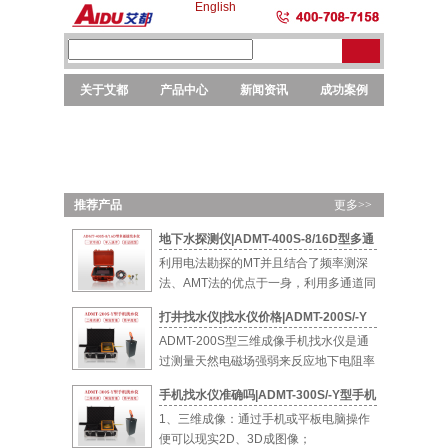
English
关于艾都
产品中心
新闻资讯
成功案例
勘探
勘探
选矿
元素
仪器
设备
设备
分析
推荐产品
更多>>
地下水探测仪|ADMT-400S-8/16D型多通
道智能找水仪
利用电法勘探的MT并且结合了频率测深
法、AMT法的优点于一身，利用多通道同
时测量...
打井找水仪|找水仪价格|ADMT-200S/-Y
型手机找水仪
ADMT-200S型三维成像手机找水仪是通
过测量天然电磁场强弱来反应地下电阻率
的...
手机找水仪准确吗|ADMT-300S/-Y型手机
找水仪
1、三维成像：通过手机或平板电脑操作
便可以现实2D、3D成图像；