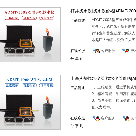
打井找水仪|找水仪价格|ADMT-20
ADMT-200S型三维成
产品简述：
的变化，从而来分析判断地
行详查和普查勘探，解决人
水起巨大作用，受到广大客
在线客服：
客户服务
技
分 享 到：
上海艾都找水仪器|找水仪器价格|ADM
1、三维成像：通过手机或
产品简述：
2、精准智能：采用高性能
3、简单高效：秒懂操作设
低人力成本。
在线客服：
客户服务
技
分 享 到：