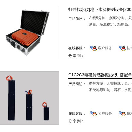
打井找水仪|地下水源探测设备|200
布线5分钟，凉爽2小时。
产品简述：
测量。场源稳定，精度高。
在线客服：
客户服务
技
分 享 到：
C1C2C3电磁传感器|磁探头|搭配
携带方便，无需拉线，走、
产品简述：
不受地形影响，岩石、水泥
在线客服：
客户服务
技
分 享 到：