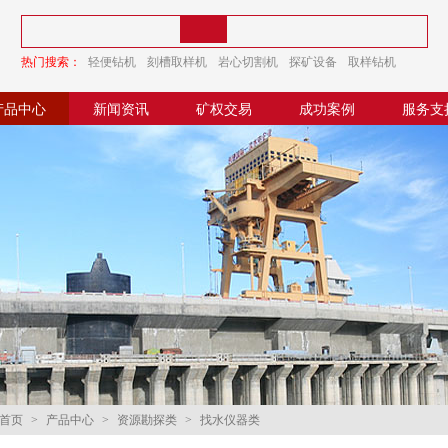
热门搜索：
轻便钻机
刻槽取样机
岩心切割机
探矿设备
取样钻机
探矿钻机
产品中心
新闻资讯
矿权交易
成功案例
服务支
首页
>
产品中心
>
资源勘探类
>
找水仪器类