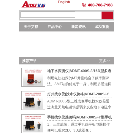
English
关于艾都
产品中心
新闻资讯
成功案例
勘探
勘探
选矿
元素
仪器
设备
设备
分析
推荐产品
更多>>
地下水探测仪|ADMT-400S-8/16D型多通
道智能找水仪
利用电法勘探的MT并且结合了频率测深
法、AMT法的优点于一身，利用多通道同
时测量...
打井找水仪|找水仪价格|ADMT-200S/-Y
型手机找水仪
ADMT-200S型三维成像手机找水仪是通
过测量天然电磁场强弱来反应地下电阻率
的...
手机找水仪准确吗|ADMT-300S/-Y型手机
找水仪
1、三维成像：通过手机或平板电脑操作
便可以现实2D、3D成图像；